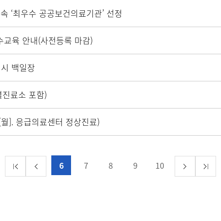
연속 ‘최우수 공공보건의료기관’ 선정
수교육 안내(사전등록 마감)
행시 백일장
별진료소 포함)
/6[월]. 응급의료센터 정상진료)
6
7
8
9
10