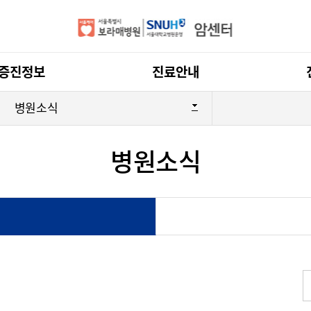
전체메뉴
증진정보
진료안내
병원소식
병원소식
간암 센터
갑상선암 센
두경부암 센터
부인암 센터
위암 센터
유방암 센터
터
폐암 센터
피부암 센터
 소개
암 정보
건강·문화강