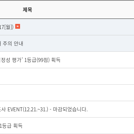
제목
7[월])
외래 안내
모바일앱 이용
 주의 안내
오시는 길
의료사회복지
성 평가’ 1등급(99점) 획득
주변 약국
빠른 예약
온라인 진료 
VENT(12.21.~31.) - 마감되었습니다.
 1등급 획득
미션/비전
조직도