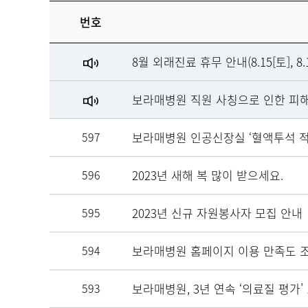
건강증진정보
번호
환우회소개
8월 외래진료 휴무 안내(8.15[토], 8.1
첫방문 암환자
진료안내
보라매병원 직원 사칭으로 인한 피해
입퇴원 안내
597
보라매병원 인공신장실 ‘혈액투석 적정
시설이용 안내
596
2023년 새해 복 많이 받으세요.
예약 방법 안내
595
2023년 신규 자원봉사자 모집 안내
진료예약
내원이력 조회
594
보라매병원 홈페이지 이용 만족도 조사 E
593
보라매병원, 3년 연속 ‘의료질 평가’
센터 소개