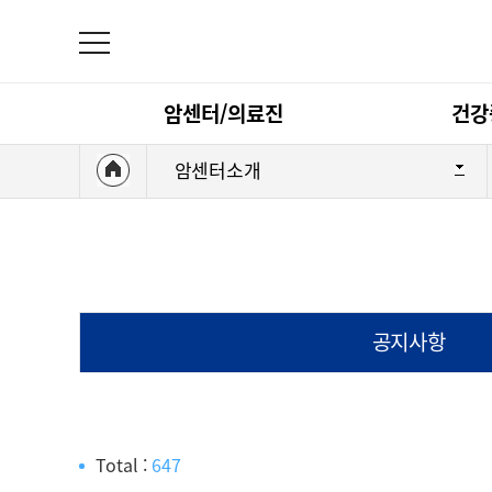
암센터/의료진
건강
암센터소개
의료진 검색
암센터/의료진
대장암 센터
식도암 센터
공지사항
췌장/담도암 센
Total :
647
건강증진정보센터