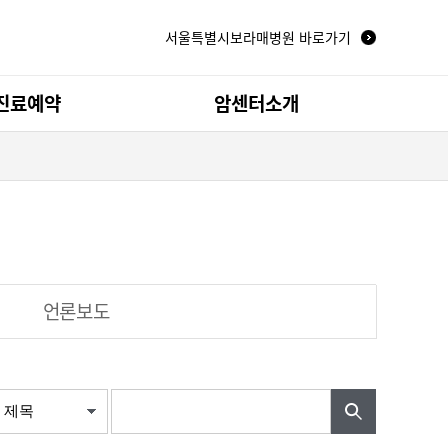
서울특별시보라매병원 바로가기
진료예약
암센터소개
터
뇌종양 센터
비뇨기/전립선암 센터
척추신경종양 센터
언론보도
좌
건강동영상