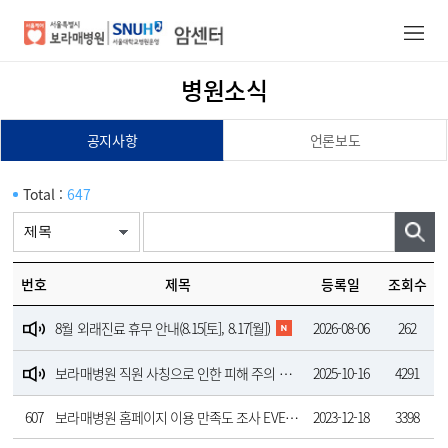
병원소식
암센터/의료진
공지사항
언론보도
건강증진정보
진료안내
Total :
647
진료예약
암센터소개
번호
제목
등록일
조회수
8월 외래진료 휴무 안내(8.15[토], 8.17[월])
2026-08-06
262
보라매병원 직원 사칭으로 인한 피해 주의 안내
2025-10-16
4291
607
보라매병원 홈페이지 이용 만족도 조사 EVENT(12.18~31.) - 마감되었습니다.
2023-12-18
3398