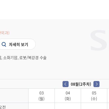
외과)
자세히 보기
암, 소화기암, 로봇/복강경 수술
08월(2주차)
03
04
05
(월)
(화)
(수)
오전