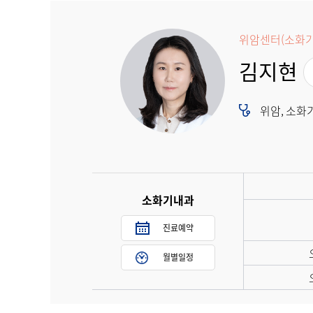
위암센터(소화기
김지현
위암, 소화
소화기내과
진료예약
월별일정