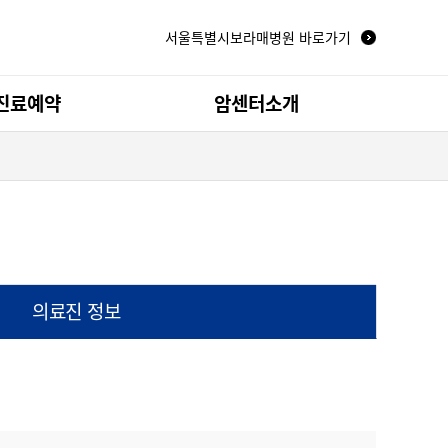
서울특별시보라매병원 바로가기
진료예약
암센터소개
터
뇌종양 센터
비뇨기/전립선암 센터
척추신경종양 센터
의료진 정보
좌
건강동영상