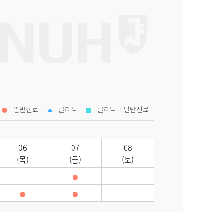
일반진료
클리닉
클리닉 + 일반진료
06
07
08
(목)
(금)
(토)