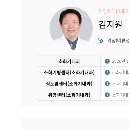
건강증진정보
환우회소개
위암센터(소화기
김지원
첫방문 암환자
진료안내
위장(역류성식
입퇴원 안내
시설이용 안내
소화기내과
2026년
소화기병센터(소화기내과)
소화기내
식도암센터(소화기내과)
소화기내
예약 방법 안내
진료예약
위암센터(소화기내과)
소화기내
내원이력 조회
센터 소개