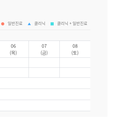
일반진료
클리닉
클리닉 + 일반진료
06
07
08
(목)
(금)
(토)