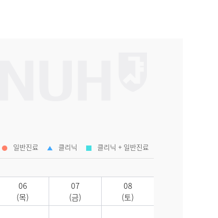
일반진료
클리닉
클리닉 + 일반진료
06
07
08
(목)
(금)
(토)