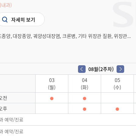
내과)
자세히 보기
종양, 대장종양, 궤양성대장염, 크론병, 기타 위장관 질환, 위장관...
08월(2주차)
03
04
05
(월)
(화)
(수)
오전
오후
과 예약/진료
과 예약/진료