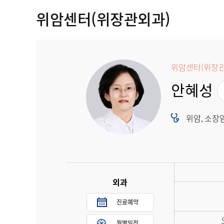
위암센터(위장관외과)
위암센터(위장관
안혜성
위암, 소장
외과
진료예약
월별일정