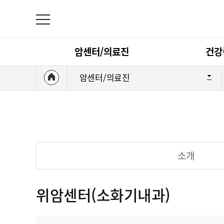
암센터/의료진
건강
암센터/의료진
의료진 검색
암센터/의료진
대장암 센터
식도암 센터
소개
췌장/담도암 센
위암센터(소화기내과)
건강증진정보센터