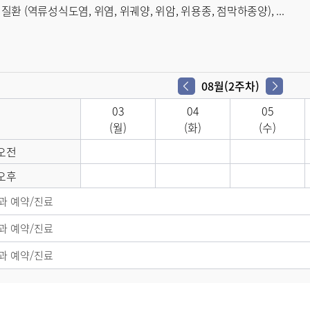
환 (역류성식도염, 위염, 위궤양, 위암, 위용종, 점막하종양), ...
08월(2주차)
03
04
05
(월)
(화)
(수)
오전
오후
과 예약/진료
과 예약/진료
과 예약/진료