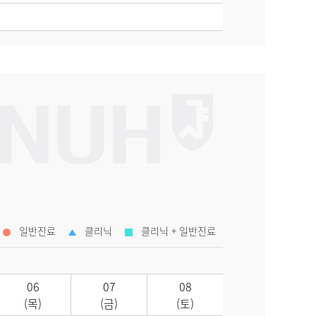
일반진료
클리닉
클리닉 + 일반진료
06
07
08
(목)
(금)
(토)