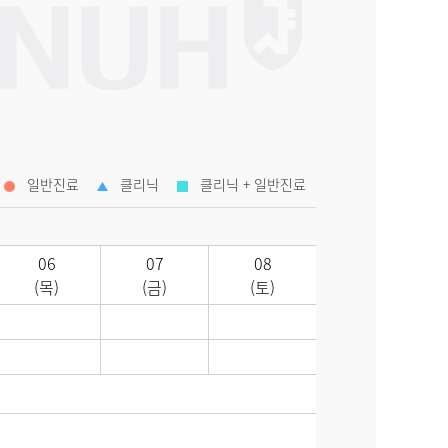
일반진료
클리닉
클리닉 + 일반진료
06
07
08
(목)
(금)
(토)