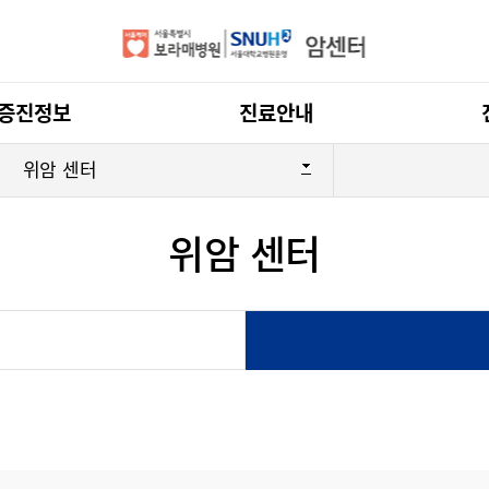
전체메뉴
증진정보
진료안내
위암 센터
위암 센터
간암 센터
갑상선암 센
두경부암 센터
부인암 센터
위암 센터
유방암 센터
터
폐암 센터
피부암 센터
 소개
암 정보
건강·문화강