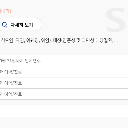
내과)
자세히 보기
외래 안내
모바일앱 이용
도염, 위염, 위궤양, 위암), 대장(염증성 및 과민성 대장질환, ...
오시는 길
의료사회복지
주변 약국
 10월 31일까지 단기연수
과 예약/진료
과 예약/진료
빠른 예약
온라인 진료 
과 예약/진료
미션/비전
조직도