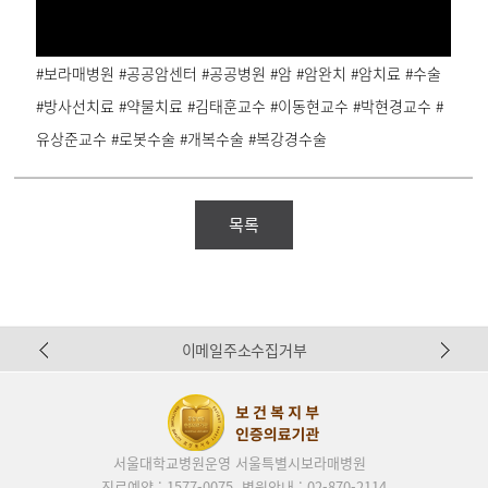
#보라매병원 #공공암센터 #공공병원 #암 #암완치 #암치료 #수술
#방사선치료 #약물치료 #김태훈교수 #이동현교수 #박현경교수 #
유상준교수 #로봇수술 #개복수술 #복강경수술
목록
Pr
N
이메일주소수집거부
ev
ex
io
t
us
서울대학교병원운영 서울특별시보라매병원
진료예약 : 1577-0075
병원안내 : 02-870-2114