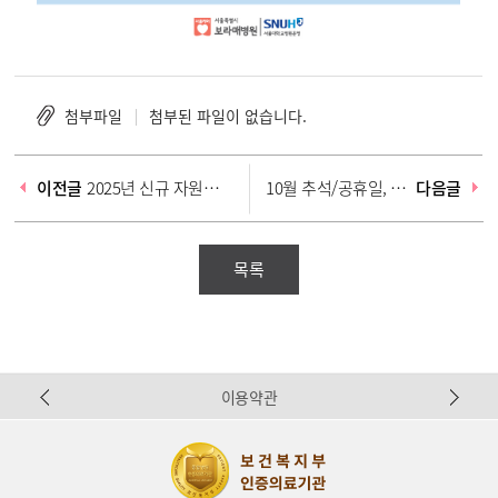
첨부파일
첨부된 파일이 없습니다.
이전글
2025년 신규 자원봉사자 모집안내
10월 추석/공휴일, 개원기념일 외래 휴진 / 추석연휴 가정의학과 외래진료(10.3[금] 10.8[수]) 안내
다음글
목록
Pr
N
이용약관
ev
ex
io
t
us