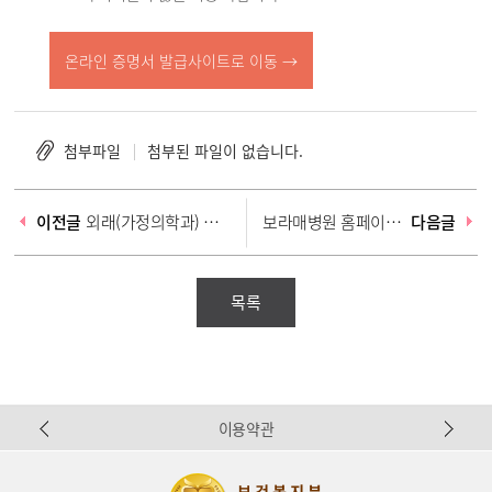
온라인 증명서 발급사이트로 이동 →
첨부파일
첨부된 파일이 없습니다.
이전글
외래(가정의학과) 연장진료 종료 안내
보라매병원 홈페이지 이용 만족도 조사 EVENT(2024.12.18~31.) - 마감되었습니다.
다음글
목록
Pr
N
이용약관
ev
ex
io
t
us