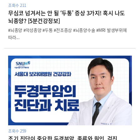
조회수
211
무심코 넘겨서는 안 될 ‘두통’ 증상 3가지! 혹시 나도
뇌종양? [5분건강정보]
#뇌종양 #악성종양 #두통 #전조증상 #뇌종양수술 #MRI 발생부위에
따라...
조회수
259
조기 진단이 중요한 두경부암, 종류와 원인, 검진