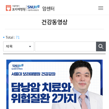
건강동영상
암센터/의료진
건강증진정보
Total :
71
진료안내
진료예약
암센터소개