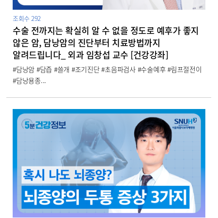
조회수
292
수술 전까지는 확실히 알 수 없을 정도로 예후가 좋지
않은 암, 담낭암의 진단부터 치료방법까지
알려드립니다_ 외과 임창섭 교수 [건강강좌]
#담낭암 #담즙 #쓸개 #조기진단 #초음파검사 #수술예후 #림프절전이
#담낭용종...