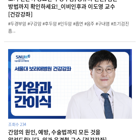
방법까지 확인하세요!_이비인후과 이도영 교수
[건강강좌]
#두경부암 #구강암 #후두암 #인두암 #흡연 #음주 #구내염 #조기검진
흡...
조회수
234
간암의 원인, 예방, 수술법까지 모든 것을
알려드립니다_외과 윤경철 교수 [건강강좌]