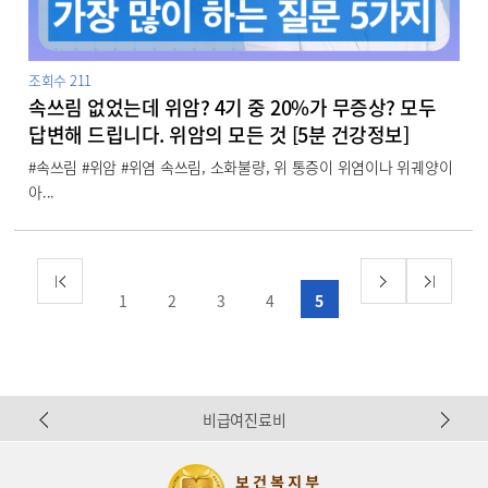
조회수
211
속쓰림 없었는데 위암? 4기 중 20%가 무증상? 모두
답변해 드립니다. 위암의 모든 것 [5분 건강정보]
#속쓰림 #위암 #위염 속쓰림, 소화불량, 위 통증이 위염이나 위궤양이
아...
1
2
3
4
5
Pr
N
비급여진료비
ev
ex
io
t
us