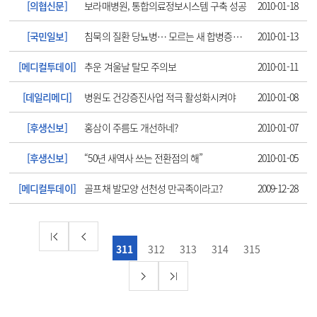
[의협신문]
보라매병원, 통합의료정보시스템 구축 성공
2010-01-18
[국민일보]
침묵의 질환 당뇨병… 모르는 새 합병증까지
2010-01-13
[메디컬투데이]
추운 겨울날 탈모 주의보
2010-01-11
[데일리메디]
병원도 건강증진사업 적극 활성화시켜야
2010-01-08
[후생신보]
홍삼이 주름도 개선하네?
2010-01-07
[후생신보]
“50년 새역사 쓰는 전환점의 해”
2010-01-05
[메디컬투데이]
골프채 발모양 선천성 만곡족이라고?
2009-12-28
311
312
313
314
315