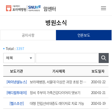
병원소식
암센터/의료진
공지사항
언론보도
건강증진정보
진료안내
Total :
3397
진료예약
암센터소개
보도기관
기사제목
보도일자
[파이낸셜뉴스]
보라매병원, 서울대 이상은 과장 초빙 전립선센터 오픈
2010-01-22
[메디컬투데이]
정씨 주부의 가족건강다이어리 엿보기
2010-01-21
[헬스조선]
대형 전립선비대증도 레이저로 치료 가능
2010-01-19