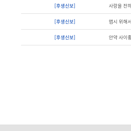
암센터소개
[후생신보]
사랑을 전
병원소식
[후생신보]
맵시 위해서
[후생신보]
안약 사이