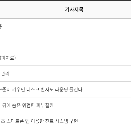
기사제목
증
외래 안내
모바일앱 이용
오시는 길
의료사회복지
(피치료)
주변 약국
강관리
빠른 예약
온라인 진료 
꾸준히 키우면 디스크 환자도 라운딩 즐긴다
 뒤에 숨은 위험한 피부질환
초 스마트폰 앱 이용한 진료 시스템 구현
미션/비전
조직도