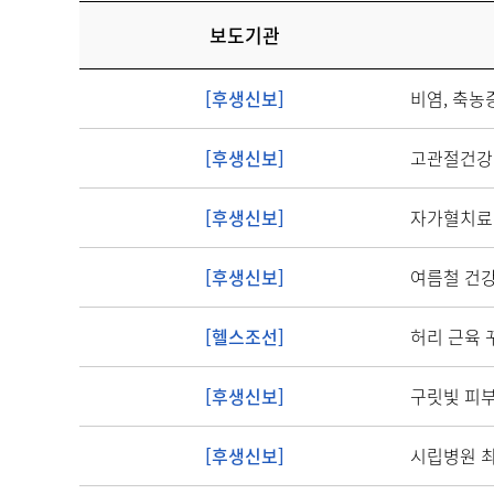
건강증진정보
보도기관
환우회소개
[후생신보]
비염, 축농
첫방문 암환자
진료안내
[후생신보]
고관절건강
입퇴원 안내
[후생신보]
자가혈치료
시설이용 안내
[후생신보]
여름철 건
예약 방법 안내
[헬스조선]
허리 근육 
진료예약
내원이력 조회
[후생신보]
구릿빛 피부
[후생신보]
시립병원 최
센터 소개