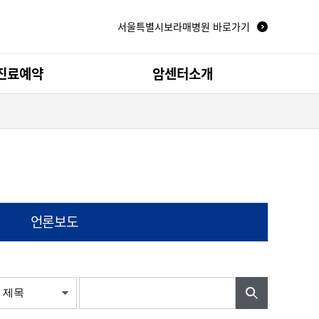
서울특별시보라매병원 바로가기
진료예약
암센터소개
터
뇌종양 센터
비뇨기/전립선암 센터
척추신경종양 센터
언론보도
좌
건강동영상