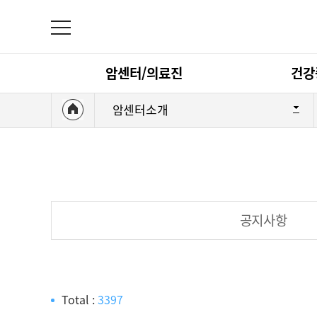
암센터/의료진
건강
암센터소개
의료진 검색
암센터/의료진
대장암 센터
식도암 센터
공지사항
췌장/담도암 센
Total :
3397
건강증진정보센터