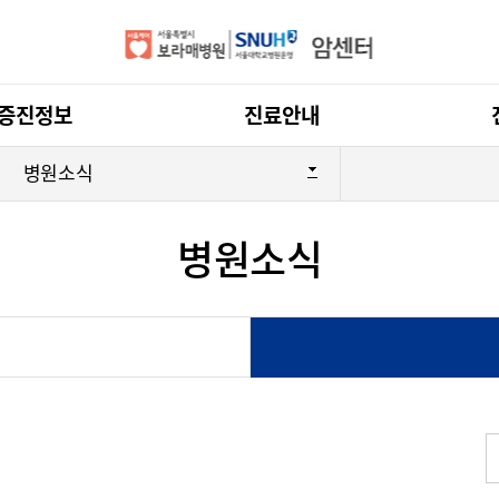
전체메뉴
증진정보
진료안내
병원소식
병원소식
간암 센터
갑상선암 센
두경부암 센터
부인암 센터
위암 센터
유방암 센터
터
폐암 센터
피부암 센터
 소개
암 정보
건강·문화강