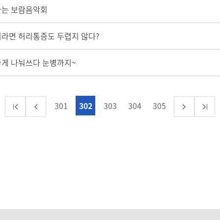
하는 보람음악회
라면 허리통증도 두렵지 않다?
좋게 나눠쓰다 눈병까지~
301
302
303
304
305